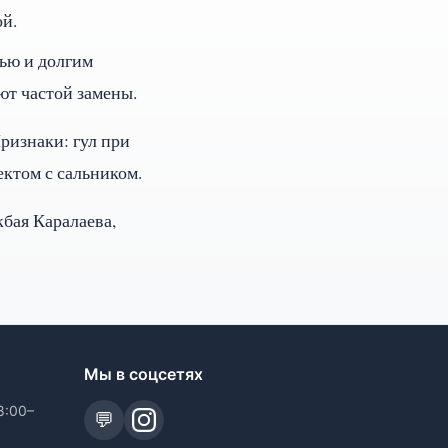
ой.
ью и долгим
ют частой замены.
ризнаки: гул при
ектом с сальником.
кбая Каралаева,
Мы в соцсетях
8:00–
💬