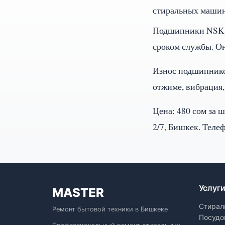
стиральных машин.
Подшипники NSK п
сроком службы. О
Износ подшипнико
отжиме, вибрация,
Цена: 480 сом за 
2/7, Бишкек. Телеф
Услуг
MASTER
Стирал
Ремонт бытовой техники в Бишкеке
Посудо