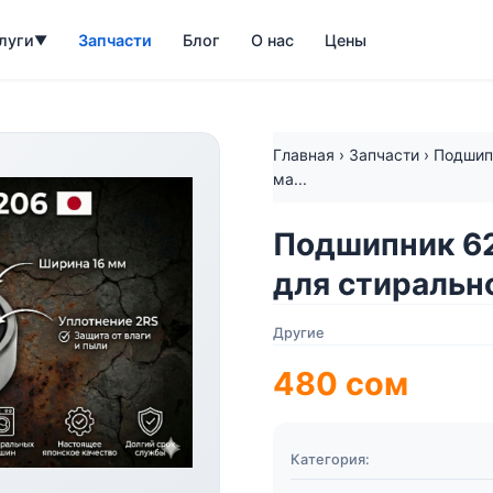
луги
Запчасти
Блог
О нас
Цены
▼
Главная
›
Запчасти
›
Подшип
ма...
Подшипник 62
для стиральн
Другие
480
сом
Категория: